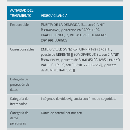
ACTIVIDAD DEL
TRATAMIENTO
VIDEOVIGILANCIA
Responsable
PUERTA DE LA DEMANDA, S.L., con CIF/NIF
B39605845, y dirección en CARRETERA
PRADOLUENGO, 2, VILLASUR DE HERREROS
(09199), BURGOS
Corresponsables
EMILIO VALLE SAINZ, con CIF/NIF14943762H, y
puesto de GERENTE || SOMOPARQUE SL, con CIF/NIF
B39413935, y puesto de ADMINISTRATIVAS || ENEKO
VALLE GUIRLES, con CIF/NIF 72396725Q, y puesto
de ADMINISTRATIVAS ||
Delegado de
protección de
datos
Categoría de
Imágenes de videovigilancia con fines de seguridad.
Interesados
Categoría de
Datos de control por imagen.
datos
personales