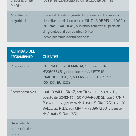
Elaboración de
No se realiza estudio automatizado de perfiles
Perfiles
Medidas de
Las medidas de seguridad implementadas son las
seguridad
descritas en el documento POLITICA DE SEGURIDAD Y
BUENAS PRACTICAS, pudiendo solicitar su petición
dirigiendose al correo electrónico
Info@puertadelademanda.com
ACTIVIDAD DEL
TRATAMIENTO
CLIENTES
Responsable
PUERTA DE LA DEMANDA, S.L., con CIF/NIF
B39605845, y dirección en CARRETERA
PRADOLUENGO, 2, VILLASUR DE HERREROS
(09199), BURGOS
Corresponsables
EMILIO VALLE SAINZ, con CIF/NIF14943762H, y
puesto de GERENTE || SOMOPARQUE SL, con CIF/NIF
B39413935, y puesto de ADMINISTRATIVAS || ENEKO
VALLE GUIRLES, con CIF/NIF 72396725Q, y puesto
de ADMINISTRATIVAS ||
Delegado de
protección de
datos