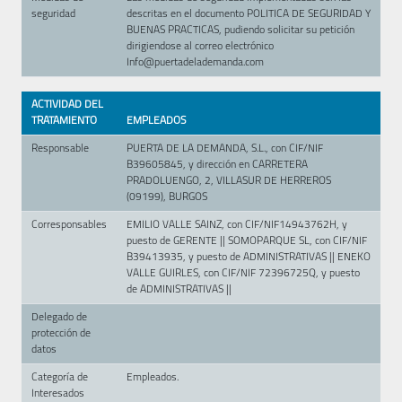
seguridad
descritas en el documento POLITICA DE SEGURIDAD Y
BUENAS PRACTICAS, pudiendo solicitar su petición
dirigiendose al correo electrónico
Info@puertadelademanda.com
ACTIVIDAD DEL
TRATAMIENTO
EMPLEADOS
Responsable
PUERTA DE LA DEMANDA, S.L., con CIF/NIF
B39605845, y dirección en CARRETERA
PRADOLUENGO, 2, VILLASUR DE HERREROS
(09199), BURGOS
Corresponsables
EMILIO VALLE SAINZ, con CIF/NIF14943762H, y
puesto de GERENTE || SOMOPARQUE SL, con CIF/NIF
B39413935, y puesto de ADMINISTRATIVAS || ENEKO
VALLE GUIRLES, con CIF/NIF 72396725Q, y puesto
de ADMINISTRATIVAS ||
Delegado de
protección de
datos
Categoría de
Empleados.
Interesados