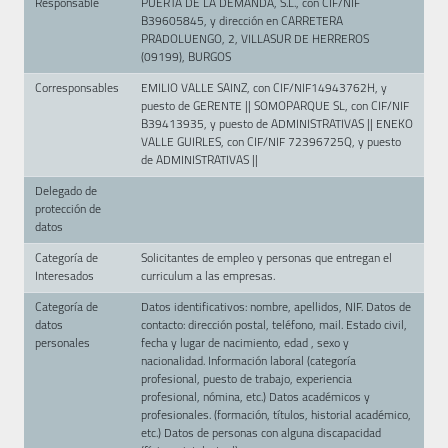
Responsable
PUERTA DE LA DEMANDA, S.L., con CIF/NIF
B39605845, y dirección en CARRETERA
PRADOLUENGO, 2, VILLASUR DE HERREROS
(09199), BURGOS
Corresponsables
EMILIO VALLE SAINZ, con CIF/NIF14943762H, y
puesto de GERENTE || SOMOPARQUE SL, con CIF/NIF
B39413935, y puesto de ADMINISTRATIVAS || ENEKO
VALLE GUIRLES, con CIF/NIF 72396725Q, y puesto
de ADMINISTRATIVAS ||
Delegado de
protección de
datos
Categoría de
Solicitantes de empleo y personas que entregan el
Interesados
curriculum a las empresas.
Categoría de
Datos identificativos: nombre, apellidos, NIF. Datos de
datos
contacto: dirección postal, teléfono, mail. Estado civil,
personales
fecha y lugar de nacimiento, edad , sexo y
nacionalidad. Información laboral (categoría
profesional, puesto de trabajo, experiencia
profesional, nómina, etc.) Datos académicos y
profesionales. (formación, títulos, historial académico,
etc.) Datos de personas con alguna discapacidad