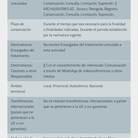
vinculados
Conservación. Consulta. Limitación. Supresión. ||
ARCHIVADORES AZ: . Acceso. Recogida. Registro.
Conservación. Consulta. Limitación. Supresión.
Plazo de
Durante el tiempo que sea necesario para la finalidad
conservación
o finalidades indicadas. Durante el periodo establecido
por la normativa vigente.
Destinatarios:
No existen Encargados del tratamiento vinculado a
Encargados del
esta actividad
tratamiento
Destinatarios:
|| Con el consentimiento del interesado: Comunicación
Cesiones a otros
a través de WhatsApp de videoconferencias u otros
Responsables
medios
Ámbito
Local. Provincial. Autonómico. Nacional.
territorial
Transferencias
No se realizan transferencias internacionales a países
Internacionales
que no pertenecen a la UE o sin garantias
(países que no
pertenecen a la
UE o sin
garantias)