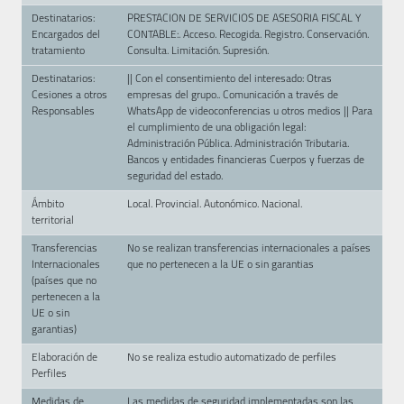
Destinatarios:
PRESTACION DE SERVICIOS DE ASESORIA FISCAL Y
Encargados del
CONTABLE:. Acceso. Recogida. Registro. Conservación.
tratamiento
Consulta. Limitación. Supresión.
Destinatarios:
|| Con el consentimiento del interesado: Otras
Cesiones a otros
empresas del grupo.. Comunicación a través de
Responsables
WhatsApp de videoconferencias u otros medios || Para
el cumplimiento de una obligación legal:
Administración Pública. Administración Tributaria.
Bancos y entidades financieras Cuerpos y fuerzas de
seguridad del estado.
Ámbito
Local. Provincial. Autonómico. Nacional.
territorial
Transferencias
No se realizan transferencias internacionales a países
Internacionales
que no pertenecen a la UE o sin garantias
(países que no
pertenecen a la
UE o sin
garantias)
Elaboración de
No se realiza estudio automatizado de perfiles
Perfiles
Medidas de
Las medidas de seguridad implementadas son las