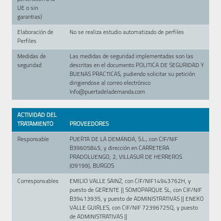
UE o sin
garantias)
Elaboración de
No se realiza estudio automatizado de perfiles
Perfiles
Medidas de
Las medidas de seguridad implementadas son las
seguridad
descritas en el documento POLITICA DE SEGURIDAD Y
BUENAS PRACTICAS, pudiendo solicitar su petición
dirigiendose al correo electrónico
Info@puertadelademanda.com
ACTIVIDAD DEL
TRATAMIENTO
PROVEEDORES
Responsable
PUERTA DE LA DEMANDA, S.L., con CIF/NIF
B39605845, y dirección en CARRETERA
PRADOLUENGO, 2, VILLASUR DE HERREROS
(09199), BURGOS
Corresponsables
EMILIO VALLE SAINZ, con CIF/NIF14943762H, y
puesto de GERENTE || SOMOPARQUE SL, con CIF/NIF
B39413935, y puesto de ADMINISTRATIVAS || ENEKO
VALLE GUIRLES, con CIF/NIF 72396725Q, y puesto
de ADMINISTRATIVAS ||